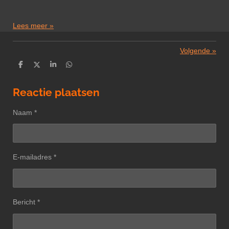
Lees meer »
Volgende
»
D
D
S
D
e
e
h
e
l
e
a
l
e
l
r
e
Reactie plaatsen
n
e
n
Naam *
E-mailadres *
Bericht *