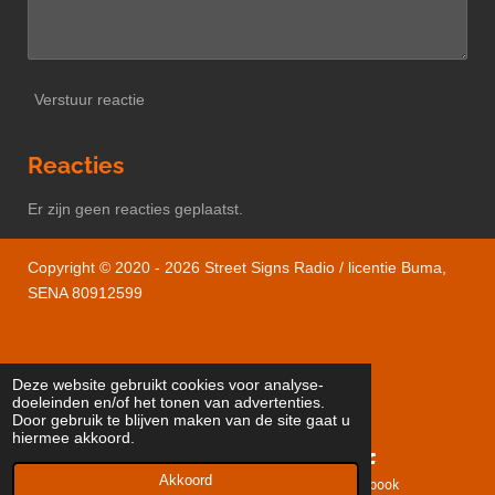
Verstuur reactie
Reacties
Er zijn geen reacties geplaatst.
Copyright © 2020 - 2026 Street Signs Radio / licentie Buma,
SENA 80912599
Deze website gebruikt cookies voor analyse-
doeleinden en/of het tonen van advertenties.
Powered by
JouwWeb
Door gebruik te blijven maken van de site gaat u
hiermee akkoord.
Akkoord
E-mailadres
Facebook