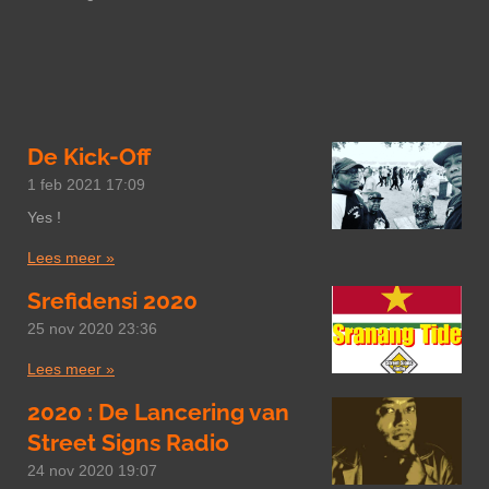
De Kick-Off
1 feb 2021
17:09
Yes !
Lees meer »
Srefidensi 2020
25 nov 2020
23:36
Lees meer »
2020 : De Lancering van
Street Signs Radio
24 nov 2020
19:07