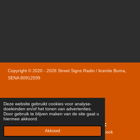
Copyright © 2020 - 2026 Street Signs Radio / licentie Buma,
SENA 80912599
Deze website gebruikt cookies voor analyse-
doeleinden en/of het tonen van advertenties.
Powered by
JouwWeb
Door gebruik te blijven maken van de site gaat u
hiermee akkoord.
Akkoord
E-mailadres
Facebook