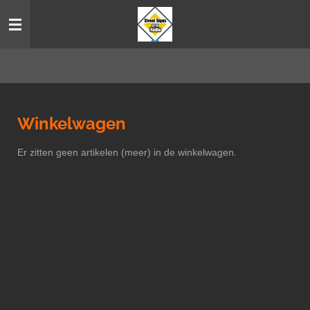
Ga
direct
naar
de
hoofdinhoud
Winkelwagen
Er zitten geen artikelen (meer) in de winkelwagen.